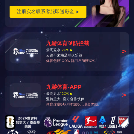
次）废标公告
关于江滨水处理公司金属漆、扳手及泵
头等采购项目的招标公告
关于江滨水处理公司电动阀门执行器采
购项目的招标公告
绍兴水处理公司钢格板采购项目（第二
次）中标公示
1
2
3
4
5
>
>|
共176页1760条
友情链接：