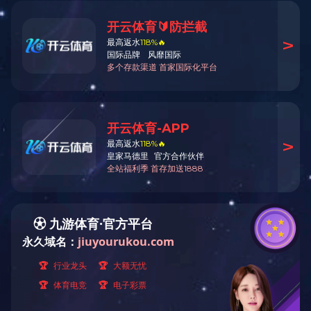
江滨水处理公司金属漆、扳手及泵头等
采购项目 中标公示
物资招标
江滨水处理公司电动阀门执行器采购项
服务招标
目 中标公示
关于环境建设公司2026年度管道检测装
置采购项目的招标公告
关于蓝天环保公司电缆、不锈钢桥架等
维修设备及配件采购项目的招标公告
关于绍兴水处理公司空调采购项目（第
三次）的 招标公告
江滨水处理公司金属漆、扳手及泵头等
采购项目更正公告
绍兴水处理公司空调采购项目（第二