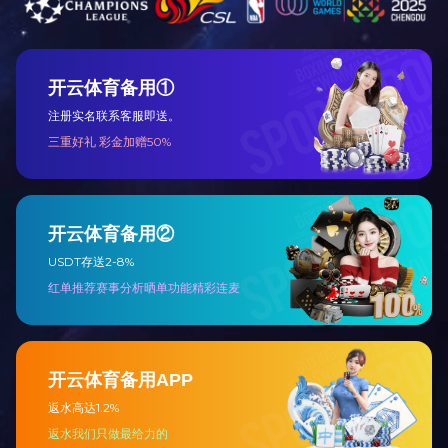
柯桥水务服务号
纺都优水公众号
九游注册大厅
地址：绍兴柯桥裕
民西路
传真：0575-
85581912
服务热线：
96390(24小时服
务)
邮编：310009
版权所有：九游注册大厅
浙ICP备19034637号-1
浙公网安备
爱游戏官方网
|
MILAN.COM
|
kaiyun开云体育平台
|
乐竞在线登录官网
|