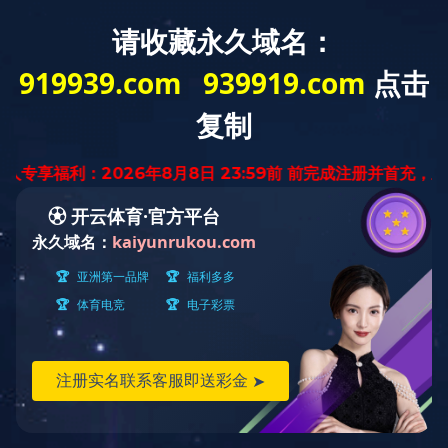
T
o
g
g
l
e
n
a
v
i
g
a
t
i
o
n
工程招标